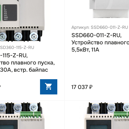
Артикул: SSD660-011-Z-RU
SSD660-011-Z-RU,
Устройство плавного
SSD360-115-Z-RU
5,5кВт, 11А
115-Z-RU,
тво плавного пуска,
230А, встр. байпас
₽
17 037 ₽