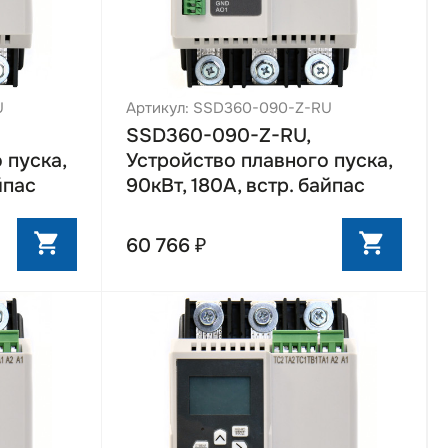
U
Артикул: SSD360-090-Z-RU
SSD360-090-Z-RU,
 пуска,
Устройство плавного пуска,
йпас
90кВт, 180А, встр. байпас
60 766 ₽