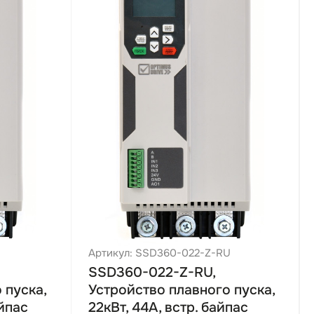
U
Артикул: SSD360-022-Z-RU
SSD360-022-Z-RU,
 пуска,
Устройство плавного пуска,
айпас
22кВт, 44А, встр. байпас