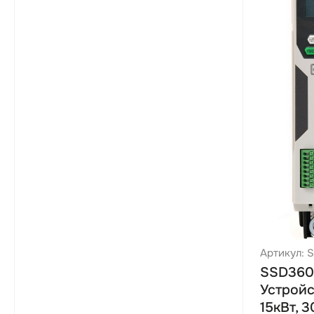
220 А
800 А
Артикул: 
SSD360
Устройс
15кВт, 3