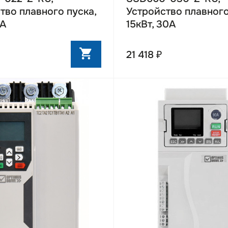
тво плавного пуска,
Устройство плавного
2А
15кВт, 30А
21 418 ₽