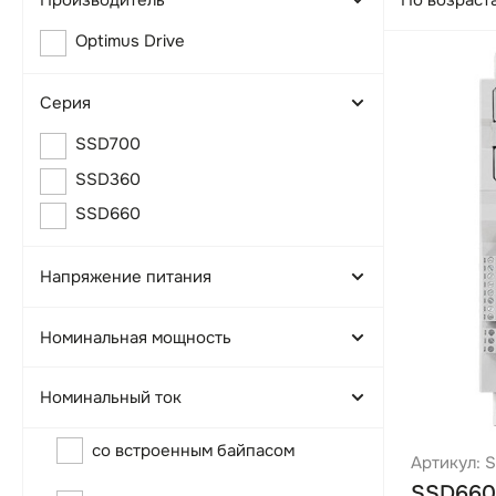
По возраст
Optimus Drive
Серия
SSD700
SSD360
SSD660
Напряжение питания
3*220 В
Номинальная мощность
3*380 B
Номинальный ток
со встроенным байпасом
5.5 кВт
Артикул: 
SSD660
7.5 кВт