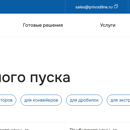
sales@privodline.ru
Готовые решения
Услуги
ного пуска
яторов
для конвейеров
для дробилок
для экст