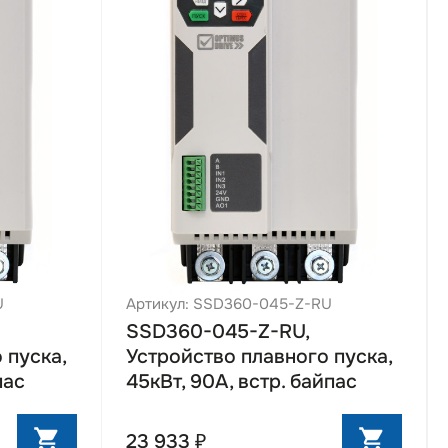
U
Артикул: SSD360-045-Z-RU
SSD360-045-Z-RU,
 пуска,
Устройство плавного пуска,
пас
45кВт, 90А, встр. байпас
23 933 ₽