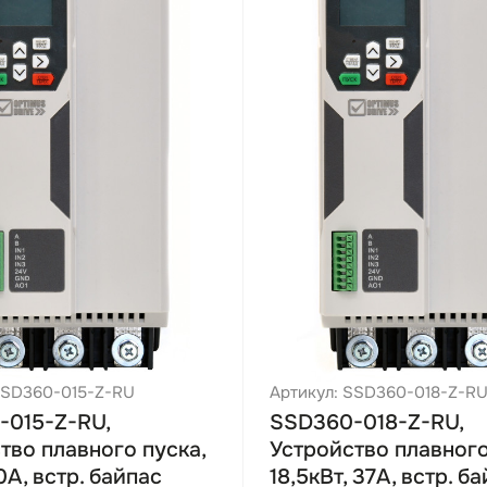
SSD360-015-Z-RU
Артикул: SSD360-018-Z-R
-015-Z-RU,
SSD360-018-Z-RU,
тво плавного пуска,
Устройство плавного
0А, встр. байпас
18,5кВт, 37А, встр. б