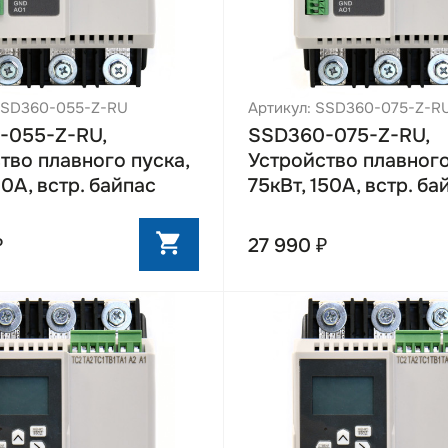
SSD360-055-Z-RU
Артикул: SSD360-075-Z-R
-055-Z-RU,
SSD360-075-Z-RU,
тво плавного пуска,
Устройство плавного
10А, встр. байпас
75кВт, 150А, встр. ба
₽
27 990 ₽