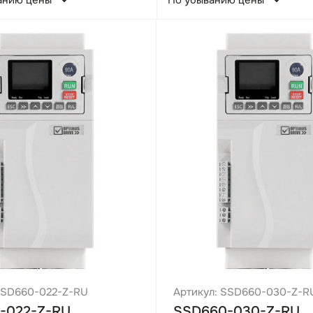
анию цены
По убыванию цены
SSD660-022-Z-RU
Артикул: SSD660-030-Z-R
-022-Z-RU,
SSD660-030-Z-RU,