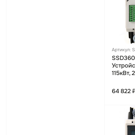
320 А
200 кВт
370 А
220 кВт
400 А
250 кВт
440 А
280 кВт
500 А
320 кВт
Артикул: 
560 А
350 кВт
SSD360-
640 А
400 кВт
Устройс
700 А
115кВт, 
450 кВт
820 А
500 кВт
920 А
64 822 
600 кВт
1000 А
700 кВт
1200 А
800 кВт
1410 А
110 кВт
1600 А