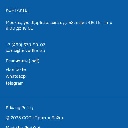
КОНТАКТЫ
Москва, ул. Щербаковская, д. 53, офис 416 Пн-Пт с
9:00 до 18:00
+7 (499) 678-99-07
sales@privodline.ru
Реквизиты (.pdf)
vkontakte
whatsapp
telegram
За 15 минут разберемся с задачами, предложим
варианты решения.
Ценим ваше время — подберем и доставим в
Privacy Policy
пределах Москвы
в течении суток.
© 2023 ООО «Привод Лайн»
Made by
RedKrab