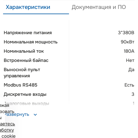
Характеристики
Документация и ПО
Напряжение питания
3*380В
Номинальная мощность
90кВт
Номинальный ток
180А
Встроенный байпас
Нет
Выносной пульт
Да
управления
Modbus RS485
Есть
Дискретные входы
3
Аналоговые выходы
1
лжая
зовать
Программируемые
2
Развернуть
ы
релейные выходы
аетесь
Монтаж на DIN-рейку
Нет
аботку
 cookie
Ширина
201 мм