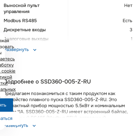
Выносной пульт
Нет
управления
Modbus RS485
Есть
Дискретные входы
3
Аналоговые выходы
1
лжая
зовать
Программируемые
1
Развернуть
ы
релейные выходы
аетесь
Монтаж на DIN-рейку
Да
аботку
 cookie
Ширина
55 мм
тикой
Подробнее о SSD360-005-Z-RU
Высота
162 мм
тки
альных
Глубина
157 мм
Предлагаем познакомиться с таким продуктом как
х
устройство плавного пуска SSD360-005-Z-RU. Это
ять
компактный прибор мощностью 5.5кВт и номинальным
током 11А. SSD360-005-Z-RU имеет встроенный байпас,
Основные функции
встроенный RS485 (Modbus RTU), встроенный
аться
Способы пуска: Линейное увеличение напряжения
невыносной пульт с русскоязычным меню. Способы
Развернуть
Ограничение пускового тока Способы останова: Останов
плавного пуска: линейный подъем напряжения (по
на выбеге Плавный останов по времени,Набор защит: