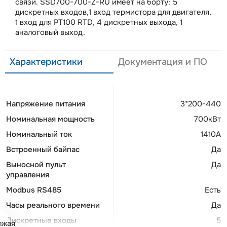
связи. SSD700-700-Z-RU имеет на борту: 5
дискретных входов,1 вход термистора для двигателя,
1 вход для PT100 RTD, 4 дискретных выхода, 1
аналоговый выход.
Характеристики
Документация и ПО
Напряжение питания
3*200-440
Номинальная мощность
700кВт
Номинальный ток
1410А
Встроенный байпас
Да
Выносной пульт
Да
управления
Modbus RS485
Есть
Часы реального времени
Да
Дискретные входы
5
лжая