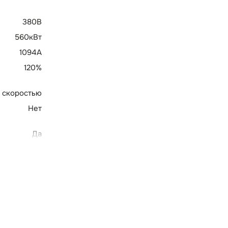
380В
560кВт
1094А
120%
 скоростью
Нет
Да
Ethernet IP,
, EtherCAT
пционально
Нет
Штатный
Есть