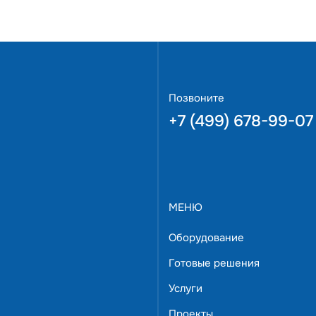
 простоту управления и установки. Автоматический запуск
нструкция радиатора и фланцевое крепление ПЧ
 непрерывную работу, а встроенный порт Modbus RTU и воз
ствие международным стандартам CE/UL/CUL
odBus TCP, ProfiBus, ProfiNet позволяет встраивать преобра
ь VFD5600CP43A-00 с бесплатной и оперативной доставкой
да.
Позвоните
+7 (499) 678-99-07
МЕНЮ
Оборудование
Готовые решения
Услуги
Проекты