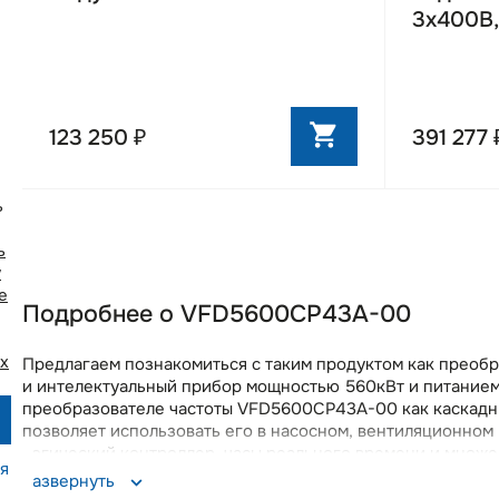
минималь
3х400В,
группе к
выравнив
Возможно
Встроенн
дом") и 
123 250 ₽
391 277 
обеспечи
базе пре
существ
ь
Пожарны
вентилят
ь
преобраз
у
e
Счетчик 
Подробнее о VFD5600CP43A-00
преобраз
Часы реа
х
Предлагаем познакомиться с таким продуктом как прео
Съемный 
и интелектуальный прибор мощностью 560кВт и питанием
сохранен
преобразователе частоты VFD5600CP43A-00 как каскадны
позволяет использовать его в насосном, вентиляционно
Встроенн
логический контроллер, часы реального времени и множе
расшире
я
использования в различных условиях. Наличие функциона
Развернуть
Встроенн
момента (STO) гарантирует безопасность и надежную ра