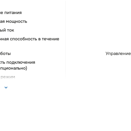
е питания
ая мощность
ый ток
ная способность в течение
аботы
Управление
ть подключения
опционально)
 режим
ные протоколы связи
Profibus, Profinet, DeviceNet, 
ь
CANopen
 модуль
О
й фильтр ЭМС
пульт управления
й программируемый