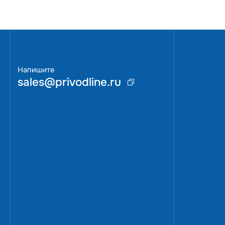
автонастройки на двигатель,VFD5600CP43A-00 предлагает
Новая ко
питания или возникающих перебоях в сети обеспечивает
Соответ
расширения протоколов CanOpen, Ethernet/IP, EtherCat, M
современные системы управления.Мы предлагаем заказат
качественный преобразователь частоты с гарантией 1,5 го
Напишите
sales@privodline.ru