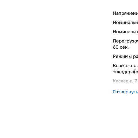
Напряжени
Номинальн
Номинальн
Перегрузоч
60 сек.
Режимы р
Возможнос
энкодера(
Каскадный
Опциональ
Развернут
Тормозной
Встроенны
Выносной 
Встроенны