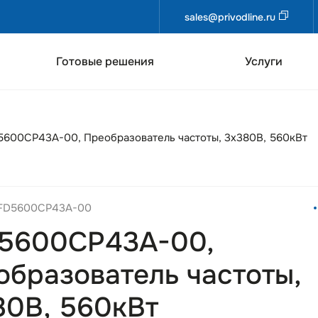
sales@privodline.ru
Готовые решения
Услуги
600CP43A-00, Преобразователь частоты, 3х380В, 560кВт
VFD5600CP43A-00
5600CP43A-00,
образователь частоты,
80В, 560кВт