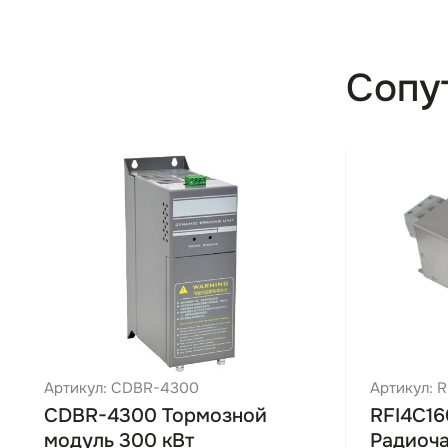
контролле
Modbus RS
Дискретны
Сопу
Аналоговы
Аналоговы
Релейные 
Максималь
Степень з
Основн
Скалярно
перемен
Поддержа
Артикул: CDBR-4300
Артикул: 
т.д.) с 
CDBR-4300 Тормозной
RFI4C16
Встроенн
модуль 300 кВт
Радиоча