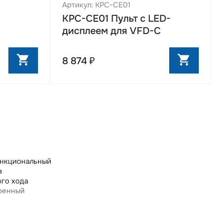
асосов в
Артикул: KPC-CE01
рения
KPC-CE01 Пульт с LED-
дисплеем для VFD-C
ритмам
 "Умный
шагов
8 874 ₽
атики на
я в
льзования
ункциональный
ия,
в
го хода
роенный
ыбор плат
утящего
 возможностью