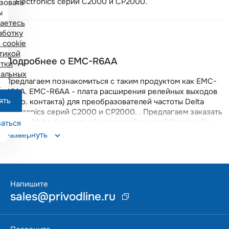
Electronics серий C2000 и CP2000.
зовать
ы
аетесь
аботку
 cookie
тикой
Подробнее о EMC-R6AA
тки
альных
Предлагаем познакомиться с таким продуктом как EMC-
х
R6AA. EMC-R6AA - плата расширения релейных выходов
ять
(6 н.о. контакта) для преобразователей частоты Delta
Electronics серий C2000 и CP2000. . Предлагаем заказать
EMC-R6AA с бесплатной доставкой по всей России. Вы
аться
получите качественный прибор с гарантией 18 месяцев.
Развернуть
Данная позиция поддерживается на складе в Москве, что
позволяет оперативно решать возникающие вопросы.
Напишите
sales@privodline.ru