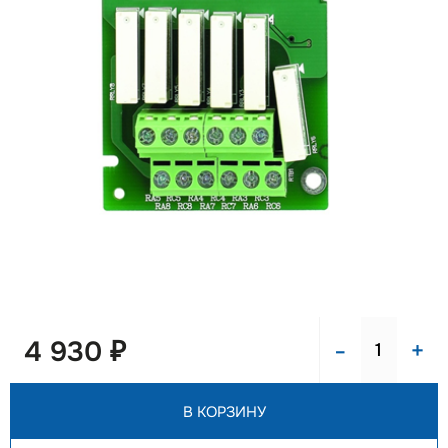
-
+
4 930 ₽
В КОРЗИНУ