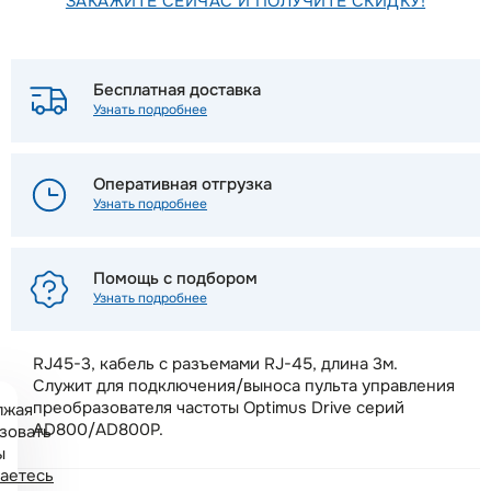
ЗАКАЖИТЕ СЕЙЧАС И ПОЛУЧИТЕ СКИДКУ!
Бесплатная доставка
Узнать подробнее
Оперативная отгрузка
Узнать подробнее
Помощь с подбором
Узнать подробнее
RJ45-3, кабель с разъемами RJ-45, длина 3м.
Служит для подключения/выноса пульта управления
преобразователя частоты Optimus Drive серий
лжая
AD800/AD800P.
зовать
ы
аетесь