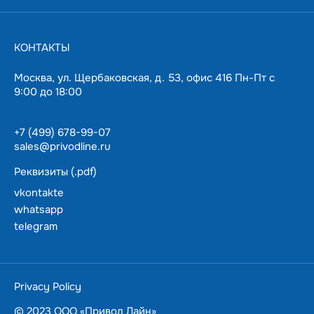
КОНТАКТЫ
Москва, ул. Щербаковская, д. 53, офис 416 Пн-Пт с
9:00 до 18:00
+7 (499) 678-99-07
sales@privodline.ru
Реквизиты (.pdf)
vkontakte
whatsapp
telegram
За 15 минут разберемся с задачами, предложим
варианты решения.
Ценим ваше время — подберем и доставим в
Privacy Policy
пределах Москвы
в течении суток.
© 2023 ООО «Привод Лайн»