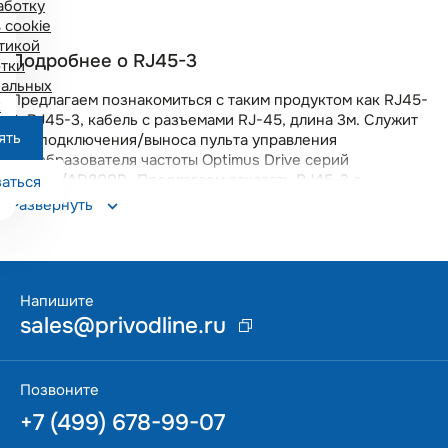
аботку
 cookie
тикой
Подробнее о RJ45-3
тки
альных
Предлагаем познакомиться с таким продуктом как RJ45-
х
3. RJ45-3, кабель с разъемами RJ-45, длина 3м. Служит
ять
для подключения/выноса пульта управления
преобразователя частоты Optimus Drive серий
AD800/AD800P.. Предлагаем заказать RJ45-3 с
аться
бесплатной доставкой по всей России. Вы получите
Развернуть
качественный прибор с гарантией 18 месяцев. Данная
позиция поддерживается на складе в Москве, что
позволяет оперативно решать возникающие вопросы.
Напишите
sales@privodline.ru
Позвоните
+7 (499) 678-99-07