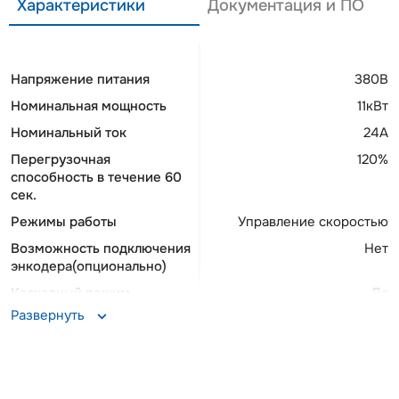
Характеристики
Документация и ПО
Напряжение питания
380В
Номинальная мощность
11кВт
Номинальный ток
24А
Перегрузочная
120%
способность в течение 60
сек.
Режимы работы
Управление скоростью
Возможность подключения
Нет
энкодера(опционально)
Каскадный режим
Да
Развернуть
Опциональные протоколы
Profibus, Profinet,
связи
DeviceNet, Ethernet IP,
CANopen, EtherCAT
Тормозной модуль
Встроенный