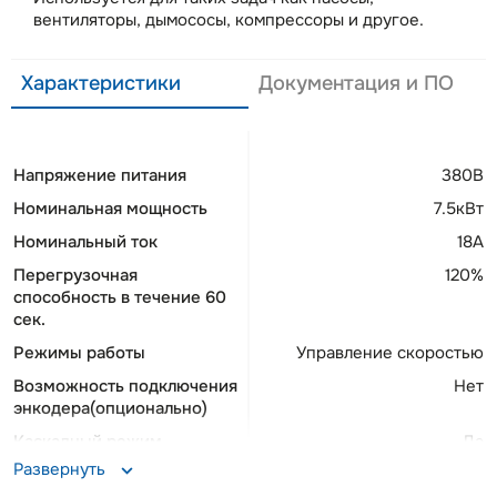
вентиляторы, дымососы, компрессоры и другое.
Характеристики
Документация и ПО
Напряжение питания
380В
Номинальная мощность
7.5кВт
Номинальный ток
18А
Перегрузочная
120%
способность в течение 60
сек.
Режимы работы
Управление скоростью
Возможность подключения
Нет
энкодера(опционально)
Каскадный режим
Да
Развернуть
Опциональные протоколы
Profibus, Profinet,