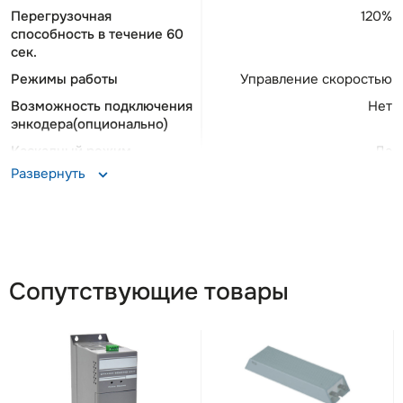
Перегрузочная
120%
способность в течение 60
сек.
Режимы работы
Управление скоростью
Возможность подключения
Нет
энкодера(опционально)
Каскадный режим
Да
Развернуть
Опциональные протоколы
Profibus, Profinet,
связи
DeviceNet, Ethernet IP,
CANopen, EtherCAT
Тормозной модуль
Опционально
DC дроссель
Встроенный
Сопутствующие товары
Силовой выключатель
Встроенный
Подключаемые двигатели
Асинхронные, С
постоянными магнитами
Встроенный фильтр ЭМС
Да
Выносной пульт
Штатный