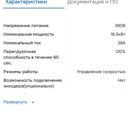
Характеристики
Документация и ПО
Напряжение питания
380В
Номинальная мощность
18.5кВт
Номинальный ток
38А
Перегрузочная
120%
способность в течение 60
сек.
Режимы работы
Управление скоростью
Возможность подключения
Нет
энкодера(опционально)
Каскадный режим
Да
Развернуть
Опциональные протоколы
Profibus, Profinet,
связи
DeviceNet, Ethernet IP,
CANopen, EtherCAT
Тормозной модуль
Встроенный