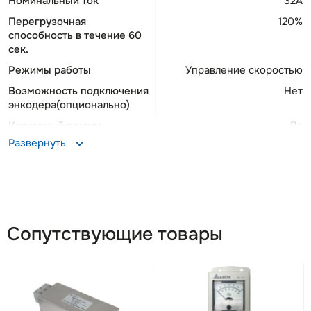
Номинальный ток
32А
Перегрузочная
120%
способность в течение 60
сек.
Режимы работы
Управление скоростью
Возможность подключения
Нет
энкодера(опционально)
Каскадный режим
Да
Развернуть
Опциональные протоколы
Profibus, Profinet,
связи
DeviceNet, Ethernet IP,
CANopen, EtherCAT
Тормозной модуль
Встроенный
DC дроссель
Встроенный
Сопутствующие товары
Силовой выключатель
Встроенный
Подключаемые двигатели
Асинхронные, С
постоянными магнитами
Встроенный фильтр ЭМС
Да