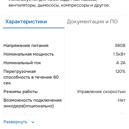
вентиляторы, дымососы, компрессоры и другое.
Характеристики
Документация и ПО
Напряжение питания
380В
Номинальная мощность
1.5кВт
Номинальный ток
4.2А
Перегрузочная
120%
способность в течение 60
сек.
Режимы работы
Управление скоростью
Возможность подключения
Нет
энкодера(опционально)
Каскадный режим
Да
Развернуть
Опциональные протоколы
Profibus, Profinet,