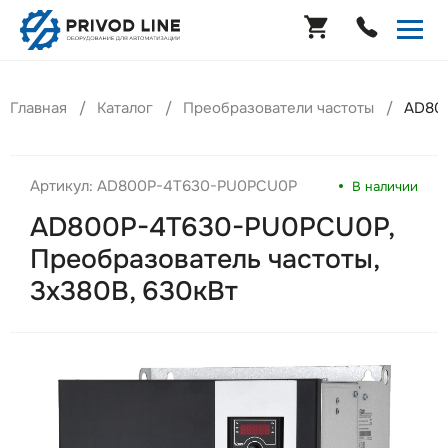
Главная
Каталог
Преобразователи частоты
AD800
Артикул: AD800P-4T630-PU0PCU0P
В наличии
AD800P-4T630-PU0PCU0P,
Преобразователь частоты,
3х380В, 630кВт