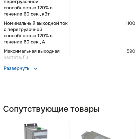
перегрузочной
способностью 120% в
течение 60 сек., кВт
Номинальный выходной ток
1100
c перегрузочной
способностью 120% в
течение 60 сек., A
Максимальная выходная
590
частота, Гц
Максимальный ток
1320
Развернуть
двигателя (в течение 1 мин),
А
Количество дискретных
5/5
входов/выходов, шт.
Количество релейных
2
Сопутствующие товары
выходов, шт.
Количество аналоговых
2
входов, шт.
Количество аналоговых
1