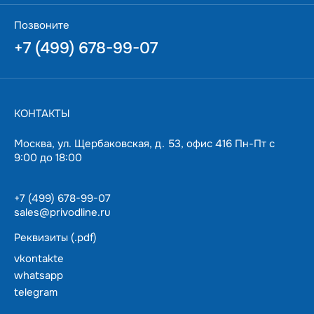
возможностью автонастройки на двигатель,AD30-2S2D2
предлагает простоту управления и установки.
Позвоните
Автоматический запуск при подаче питания или
+7 (499) 678-99-07
возникающих перебоях в сети обеспечивает
непрерывную работу, а встроенный порт Modbus RTU
позволяет встраивать преобразователь в современные
системы управления.Мы предлагаем заказать AD30-
2S2D2 с бесплатной и оперативной доставкой. Вы
КОНТАКТЫ
получите качественный преобразователь частоты с
гарантией 3 года. Данная модель поддерживается на
Москва, ул. Щербаковская, д. 53, офис 416 Пн-Пт с
складе в Москве, что позволит оперативно решить любые
9:00 до 18:00
возникающие вопросы.
+7 (499) 678-99-07
sales@privodline.ru
Реквизиты (.pdf)
vkontakte
whatsapp
telegram