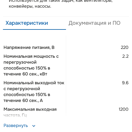
Используется для таких задач, как вентиляторы,
конвейеры, насосы.
Характеристики
Документация и ПО
Напряжение питания, В
220
Номинальная мощность c
2.2
перегрузочной
способностью 150% в
течение 60 сек., кВт
Номинальный выходной ток
9.6
c перегрузочной
способностью 150% в
течение 60 сек., A
Максимальная выходная
1200
частота, Гц
Максимальный выходной
14.4
Развернуть
ток с перегрузочной