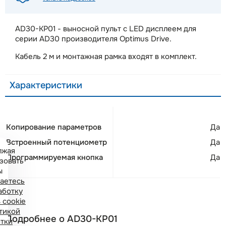
AD30-KP01 - выносной пульт с LED дисплеем для
серии AD30 производителя Optimus Drive.
Кабель 2 м и монтажная рамка входят в комплект.
Характеристики
Копирование параметров
Да
Встроенный потенциометр
Да
лжая
Программируемая кнопка
Да
зовать
ы
аетесь
аботку
 cookie
тикой
Подробнее о AD30-KP01
тки