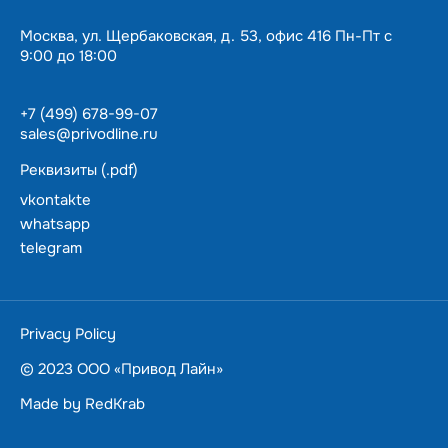
Москва, ул. Щербаковская, д. 53, офис 416 Пн-Пт с
9:00 до 18:00
+7 (499) 678-99-07
sales@privodline.ru
Реквизиты (.pdf)
vkontakte
whatsapp
telegram
За 15 минут разберемся с задачами, предложим
варианты решения.
Ценим ваше время — подберем и доставим в
Privacy Policy
пределах Москвы
в течении суток.
© 2023 ООО «Привод Лайн»
Made by
RedKrab
ПОЛУЧИТЬ КОНСУЛЬТАЦИЮ