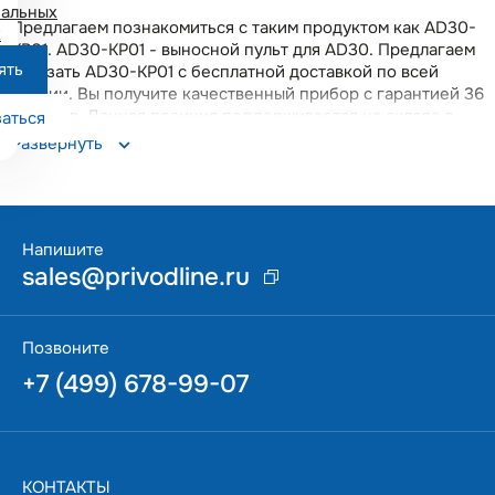
альных
Предлагаем познакомиться с таким продуктом как AD30-
х
KP01. AD30-KP01 - выносной пульт для AD30. Предлагаем
ять
заказать AD30-KP01 с бесплатной доставкой по всей
России. Вы получите качественный прибор с гарантией 36
месяцев. Данная позиция поддерживается на складе в
аться
Москве, что позволяет оперативно решать возникающие
Развернуть
вопросы.
Напишите
sales@privodline.ru
Позвоните
+7 (499) 678-99-07
КОНТАКТЫ