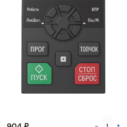
-
+
904 ₽