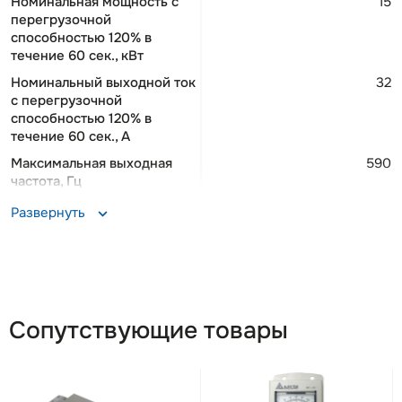
Номинальная мощность c
15
перегрузочной
способностью 120% в
течение 60 сек., кВт
Номинальный выходной ток
32
c перегрузочной
способностью 120% в
течение 60 сек., A
Максимальная выходная
590
частота, Гц
Максимальный ток
38,4
Развернуть
двигателя (в течение 1 мин),
А
Количество дискретных
5/5
входов/выходов, шт.
Количество релейных
2
Сопутствующие товары
выходов, шт.
Количество аналоговых
2
входов, шт.