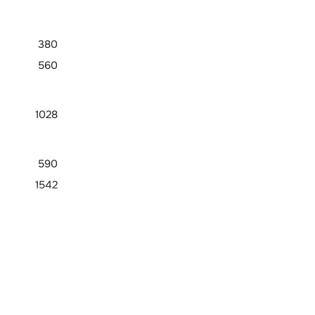
380
560
1028
590
1542
6/3
2
1
10 В / 20 мА