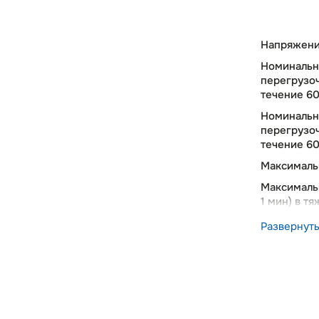
Напряжени
Номинальн
перегрузо
течение 60 
Номинальн
перегрузо
течение 60 
Максимальн
Максимальн
1 мин) в т
Количеств
Развернут
выходов, ш
Количество
Количество
Типы анало
выхода