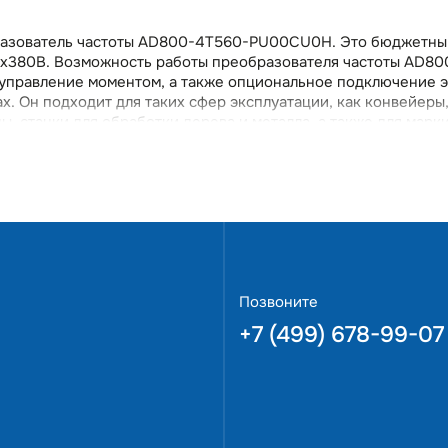
бразователь частоты AD800-4T560-PU00CU0H. Это бюджетны
х380В. Возможность работы преобразователя частоты AD8
управление моментом, а также опциональное подключение э
х. Он подходит для таких сфер эксплуатации, как конвейеры,
 станки для обработки дерева и металла, а также для марк
оборудования и другого. Данный прибор поддерживает 2 реж
, что обеспечивает гибкость использования в различных усл
зопасность и надежную работу оборудования.Специализиров
гатель,AD800-4T560-PU00CU0H предлагает простоту управле
ли возникающих перебоях в сети обеспечивает непрерывную 
отоколов EtherCat, ModBus TCP, ProfiBus, ProfiNet позволя
 предлагаем заказатьAD800-4T560-PU00CU0H с бесплатной
азователь частоты с гарантией 3 года.
Позвоните
+7 (499) 678-99-07