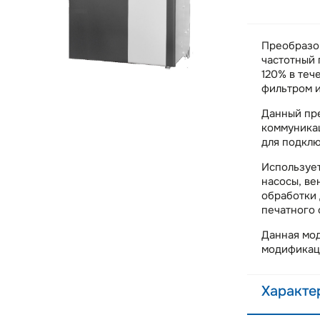
Преобразо
частотный
120% в теч
фильтром 
Данный пр
коммуникац
для подклю
Использует
насосы, ве
обработки 
печатного 
Данная мод
модифика
Характе