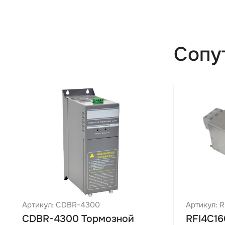
Возможнос
расширени
Количество
Сопу
Наличие в
Встроенны
Возможнос
Фильтр Э
Гарантийн
Примечан
Основн
Артикул: CDBR-4300
Артикул: 
Векторно
CDBR-4300 Тормозной
RFI4C16
Модели 