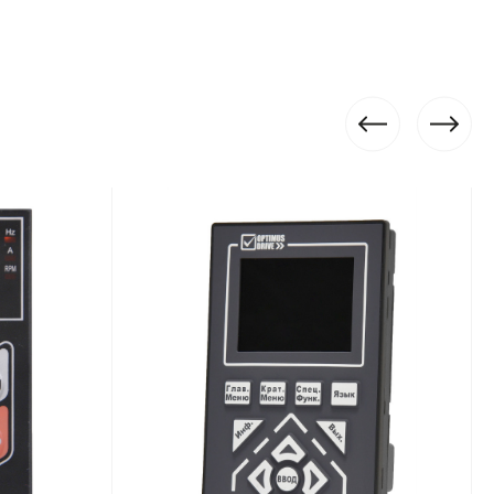
Да
1
Да
Нет
Да
Да
3 года
одключения
ь установки
расширения