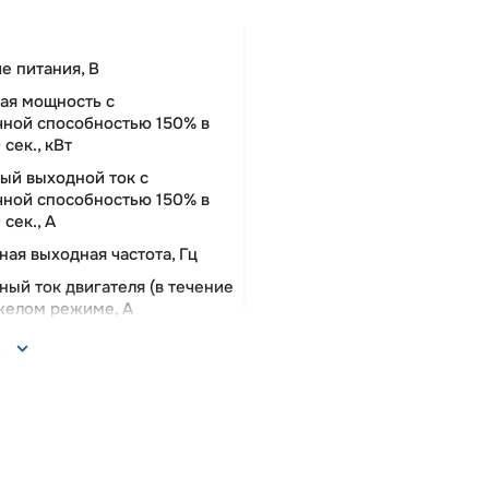
е питания, В
ая мощность c
чной способностью 150% в
сек., кВт
ый выходной ток c
чной способностью 150% в
сек., A
ая выходная частота, Гц
ый ток двигателя (в течение
яжелом режиме, А
о дискретных входов/
ь
т.
 аналоговых входов, шт.
 аналоговых выходов, шт.
говых сигналов входа/