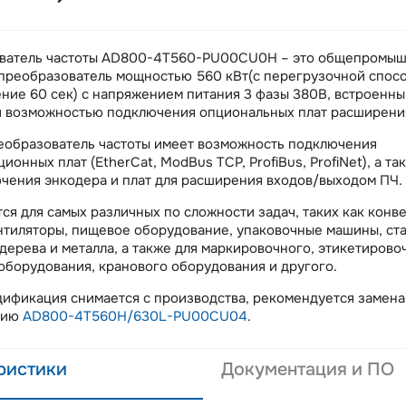
ватель частоты AD800-4T560-PU00CU0H – это общепромы
 преобразователь мощностью 560 кВт(с перегрузочной спос
ение 60 сек) с напряжением питания 3 фазы 380В, встроенны
и возможностью подключения опциональных плат расширени
еобразователь частоты имеет возможность подключения
ионных плат (EtherCat, ModBus TCP, ProfiBus, ProfiNet), а та
чения энкодера и плат для расширения входов/выходом ПЧ.
ся для самых различных по сложности задач, таких как конв
нтиляторы, пищевое оборудование, упаковочные машины, ста
дерева и металла, а также для маркировочного, этикетирово
оборудования, кранового оборудования и другого.
ификация снимается с производства, рекомендуется замена
цию
AD800-4T560H/630L-PU00CU04
.
ристики
Документация и ПО