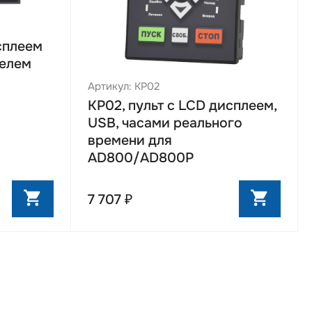
исплеем
белем
Артикул: KP02
KP02, пульт с LCD дисплеем,
USB, часами реального
я прошивки
времени для
AD800/AD800P
7 707 ₽