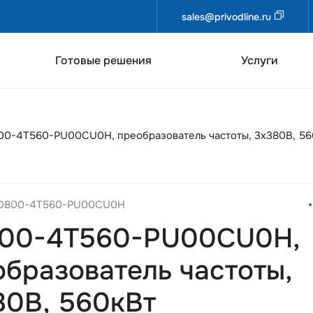
sales@privodline.ru
Готовые решения
Услуги
0-4T560-PU00CU0H, преобразователь частоты, 3х380В, 56
AD800-4T560-PU00CU0H
00-4T560-PU00CU0H,
образователь частоты,
80В, 560кВт