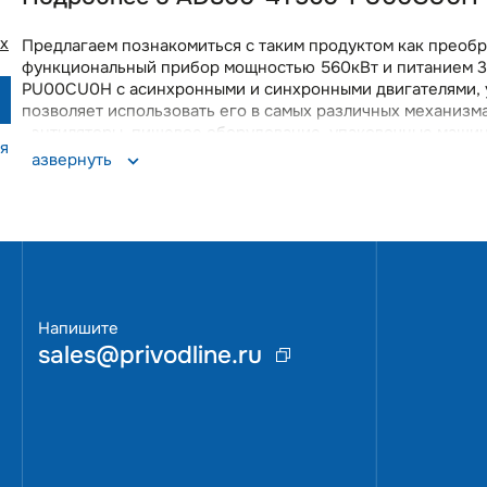
х
Предлагаем познакомиться с таким продуктом как прео
функциональный прибор мощностью 560кВт и питанием 3
PU00CU0H с асинхронными и синхронными двигателями, 
позволяет использовать его в самых различных механизма
вентиляторы, пищевое оборудование, упаковочные машины,
я
этикетировочного, печатного оборудования, кранового 
Развернуть
(скалярный и векторный) и множество функций управления
Наличие функционала защиты двигателя гарантирует бе
бесплатный софт и возможностью автонастройки на дви
установки. Автоматический запуск при подаче питания и
встроенный порт Modbus RTU и возможность расширения пр
преобразователь в современные системы управления.Мы
оперативной доставкой. Вы получите качественный преобр
Напишите
sales@privodline.ru