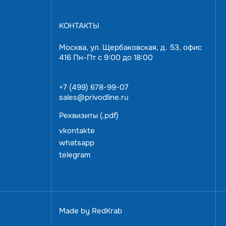
КОНТАКТЫ
Москва, ул. Щербаковская, д. 53, офис
416 Пн-Пт с 9:00 до 18:00
+7 (499) 678-99-07
sales@privodline.ru
Реквизиты (.pdf)
Звоните:
+7 (499) 678-99-07
vkontakte
или закажите консультацию
whatsapp
telegram
ПОЛУЧИТЬ КОНСУЛЬТАЦИЮ
Made by
RedKrab