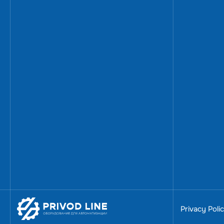
За 15 минут разберемся
Ценим ваше время — по
в течении суток.
Александр К.
Руководитель отдела продаж и
10 лет специализируюсь на пр
Privacy Poli