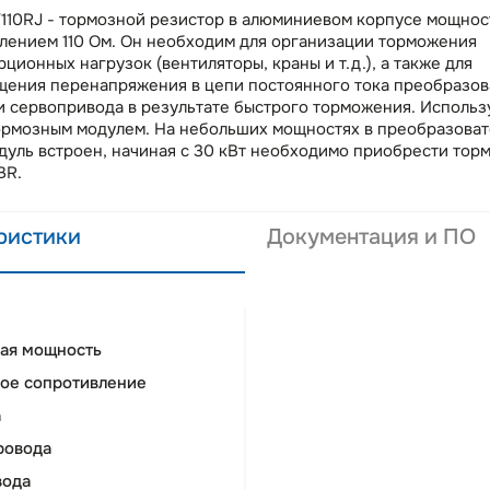
10RJ - тормозной резистор в алюминиевом корпусе мощнос
лением 110 Ом. Он необходим для организации торможения
ционных нагрузок (вентиляторы, краны и т.д.), а также для
щения перенапряжения в цепи постоянного тока преобразов
и сервопривода в результате быстрого торможения. Использ
ормозным модулем. На небольших мощностях в преобразоват
дуль встроен, начиная с 30 кВт необходимо приобрести тор
BR.
ристики
Документация и ПО
ая мощность
ое сопротивление
а
ровода
вода