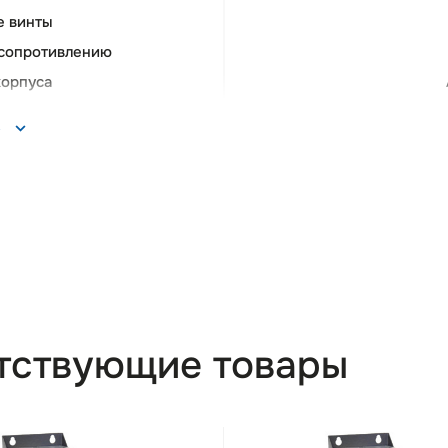
 винты
 сопротивлению
корпуса
ь
тствующие товары