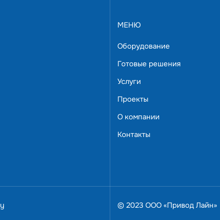
МЕНЮ
Оборудование
Готовые решения
Услуги
Проекты
 с задачами, предложим варианты решения.
О компании
дберем и доставим в пределах Москвы
Контакты
нженер,
омышленной автоматизации
cy
© 2023 ООО «Привод Лайн»