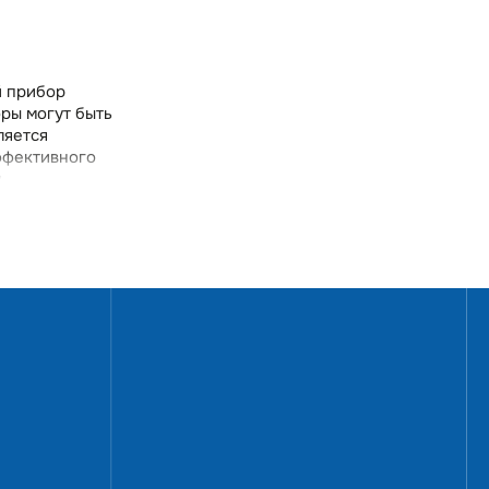
й прибор
ры могут быть
ляется
ффективного
я
ания,
RJ с
 модель