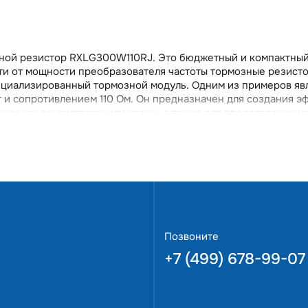
зной резистор RXLG300W110RJ. Это бюджетный и компактны
ти от мощности преобразователя частоты тормозные резисто
ециализированный тормозной модуль. Одним из примеров яв
и сопротивлением 110 Ом. Он предназначен для создания э
их как вентиляторы или краны, а также для предотвращени
я частоты или сервопривода во время быстрого
бствует повышению безопасности и долговечности оборудов
енных приложениях. Мы предлагаем заказать RXLG300W110
венный тормозной резистор с гарантией 12 месяцев. Данная
ативно решить любые возникающие вопросы.
Позвоните
+7 (499) 678-99-07