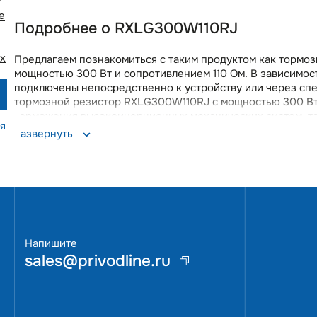
у
e
Подробнее о RXLG300W110RJ
х
Предлагаем познакомиться с таким продуктом как тормо
мощностью 300 Вт и сопротивлением 110 Ом. В зависимос
подключены непосредственно к устройству или через сп
тормозной резистор RXLG300W110RJ с мощностью 300 Вт 
торможения высокоинерционных механических систем, так
я
перенапряжения в цепи постоянного тока преобразовател
Развернуть
торможения.Использование тормозных резисторов спосо
обеспечивая надежное торможение в различных промышл
бесплатной и оперативной доставкой. Вы получите качест
поддерживается на складе в Москве, что позволит опер
Напишите
sales@privodline.ru