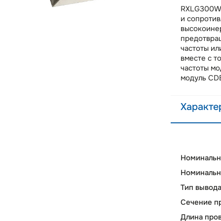
RXLG300W1
и сопротив
высокоинер
предотвра
частоты ил
вместе с т
частоты мо
модуль CD
Характе
Номинальн
Номинальн
Тип вывод
Сечение п
Длина про