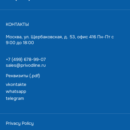
торможение в различных промышленных приложениях.
Мы предлагаем вам заказать RXLG2.0KW50RJ с
бесплатной и оперативной доставкой. Вы получите
качественный тормозной резистор с гарантией 12
КОНТАКТЫ
месяцев. Эта модель поддерживается на складе в
Москве, что позволит оперативно решить любые
Москва, ул. Щербаковская, д. 53, офис 416 Пн-Пт с
возникающие вопросы.
9:00 до 18:00
+7 (499) 678-99-07
sales@privodline.ru
Реквизиты (.pdf)
vkontakte
whatsapp
telegram
За 15 минут разберемся с задачами, предложим
варианты решения.
Ценим ваше время — подберем и доставим в
Privacy Policy
пределах Москвы