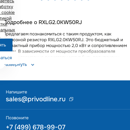
аетесь
аботку
 cookie
тикой
Подробнее о RXLG2.0KW50RJ
тки
альных
Предлагаем познакомиться с таким продуктом, как
х
тормозной резистор RXLG2.0KW50RJ. Это бюджетный и
ять
компактный прибор мощностью 2,0 кВт и сопротивлением
50 Ом. В зависимости от мощности преобразователя
частоты тормозные резисторы могут быть подключены
аться
непосредственно к устройству или через
Развернуть
специализированный тормозной модуль. Одним из
примеров является тормозной резистор RXLG2.0KW50RJ
с мощностью 2,0 кВт и сопротивлением 50 Ом. Он
предназначен для создания эффективного торможения
высокоинерционных механических систем, таких как
Напишите
вентиляторы или краны, а также для предотвращения
sales@privodline.ru
перенапряжения в цепи постоянного тока
преобразователя частоты или сервопривода во время
быстрого торможения. Использование тормозных
Позвоните
резисторов способствует повышению безопасности и
+7 (499) 678-99-07
долговечности оборудования, обеспечивая надежное