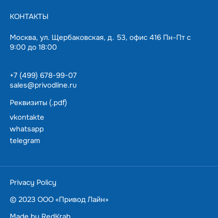
тормозной резистор с гарантией 12 месяцев. Данная
КОНТАКТЫ
модель поддерживается на складе в Москве, что
позволит оперативно решить любые возникающие
Москва, ул. Щербаковская, д. 53, офис 416 Пн-Пт с
вопросы.
9:00 до 18:00
+7 (499) 678-99-07
sales@privodline.ru
Реквизиты (.pdf)
vkontakte
whatsapp
telegram
За 15 минут разберемся с задачами, предложим
варианты решения.
Ценим ваше время — подберем и доставим в
Privacy Policy
пределах Москвы
в течении суток.
© 2023 ООО «Привод Лайн»
Made by
RedKrab