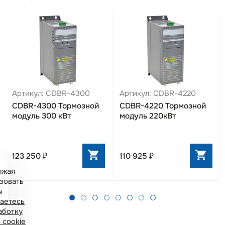
Артикул: CDBR-4300
Артикул: CDBR-4220
CDBR-4300 Тормозной
CDBR-4220 Тормозной
модуль 300 кВт
модуль 220кВт
123 250 ₽
110 925 ₽
лжая
зовать
ы
аетесь
аботку
 cookie