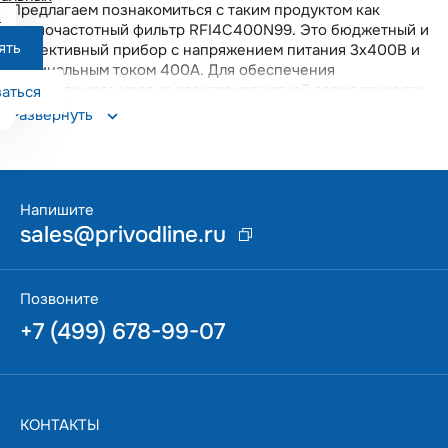
Предлагаем познакомиться с таким продуктом как
х
радиочастотный фильтр RFI4C400N99. Это бюджетный и
ять
эффективный прибор с напряжением питания 3х400В и
номинальным током 400A. Для обеспечения
необходимого уровня электромагнитной совместимости
аться
необходимо предпринять комплекс определенных мер,
Развернуть
одной из таких мер является установка радиочастотного
фильтра RFI4C400N99 на входе частотного
преобразователя. Предлагаем заказать RFI4C400N99,
Радиочастотный фильтр, 3х400В, 400A с бесплатной
доставкой по всей России. Вы получите качественный
Напишите
прибор с гарантией 12 месяцев. Данная позиция
sales@privodline.ru
поддерживается на складе в Москве, что позволяет
оперативно решать возникающие вопросы.
Позвоните
+7 (499) 678-99-07
КОНТАКТЫ