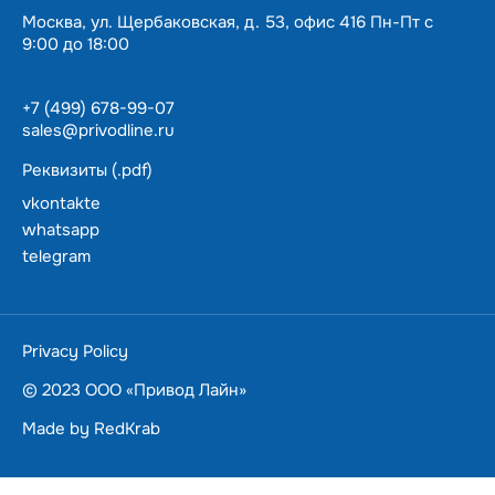
Москва, ул. Щербаковская, д. 53, офис 416 Пн-Пт с
9:00 до 18:00
+7 (499) 678-99-07
sales@privodline.ru
Реквизиты (.pdf)
vkontakte
whatsapp
telegram
За 15 минут разберемся с задачами, предложим
варианты решения.
Ценим ваше время — подберем и доставим в
Privacy Policy
пределах Москвы
в течении суток.
© 2023 ООО «Привод Лайн»
Made by
RedKrab
ПОЛУЧИТЬ КОНСУЛЬТАЦИЮ