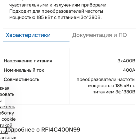
чувствительными к излучениям приборами.
Подходит для преобразователей частоты
мощностью 185 кВт с питанием 3ф*380В.
Характеристики
Документация и ПО
Напряжение питания
3x400В
Номинальный ток
400А
Совместимость
преобразователи частоты
мощностью 185 кВт с
лжая
питанием 3ф*380В
зовать
ы
аетесь
аботку
 cookie
тикой
Подробнее о RFI4C400N99
тки
альных