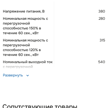
Напряжение питания, В
380
Номинальная мощность c
280
перегрузочной
способностью 150% в
течение 60 сек., кВт
Номинальная мощность c
315
перегрузочной
способностью 120% в
течение 60 сек., кВт
Номинальный выходной ток
540
c перегрузочной
способностью 150% в
Развернуть
течение 60 сек., A
Номинальный выходной ток
585
c перегрузочной
способностью 120% в
течение 60 сек., A
Сопутствующие товары
Максимальная выходная
590