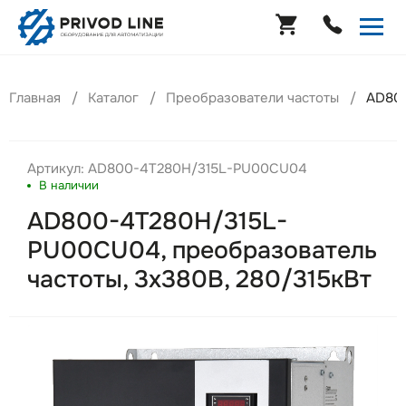
Главная
Каталог
Преобразователи частоты
AD800
Артикул: AD800-4T280H/315L-PU00CU04
В наличии
AD800-4T280H/315L-
PU00CU04, преобразователь
частоты, 3х380В, 280/315кВт