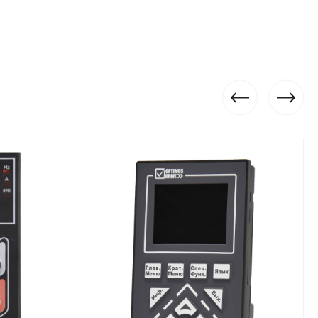
270
6/4
2
1
10 В / 20 мА
Да
2
Да
Нет
Да
Да
3 года