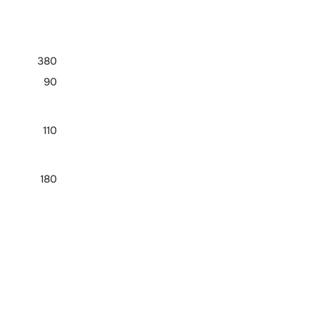
380
90
110
180
202
590
242,4