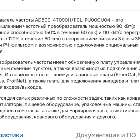
ватель частоты AD800-4T090H/110L-PU00CU04 – это
шленный частотный преобразователь мощностью 90 кВт(с
ной способностью 150% в течение 60 сек) и 110 кВт(с перег
ью 120% в течение 60 сек) с напряжением питания 3 фазы 3
м РЧ-фильтром и возможностью подключения опциональных 
я.
образователь частоты имеет обновленную плату управления
ным съемным пультом, а также возможностью подключения 2
. Из возможных плат - коммуникационные платы (EtherCat,
Bus, ProfiNet), а также платы для подключения энкодера и плат
я входов/выходов.
ся для самых различных по сложности задач, таких как конв
нтиляторы, пищевое оборудование, упаковочные машины, ста
дерева и металла, а также для маркировочного, этикетирово
оборудования, кранового оборудования и другого.
ристики
Документация и ПО