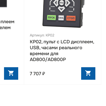
одключения
ь установки
расширения
исплеем
белем
Артикул: KP02
KP02, пульт с LCD дисплеем,
USB, часами реального
времени для
AD800/AD800P
7 707 ₽
я прошивки