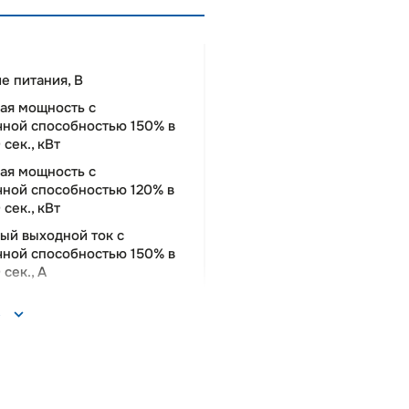
е питания, В
ая мощность c
чной способностью 150% в
сек., кВт
ая мощность c
чной способностью 120% в
сек., кВт
ый выходной ток c
чной способностью 150% в
сек., A
ый выходной ток c
ь
чной способностью 120% в
сек., A
ая выходная частота, Гц
ый ток двигателя (в течение