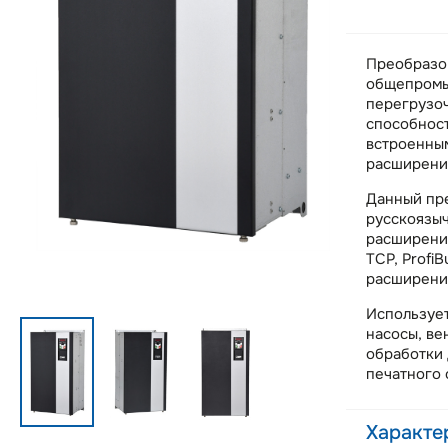
Преобразо
общепромы
перегрузоч
способност
встроенны
расширени
Данный пре
русскоязыч
расширения
TCP, Profi
расширени
Использует
насосы, ве
обработки 
печатного 
Характе