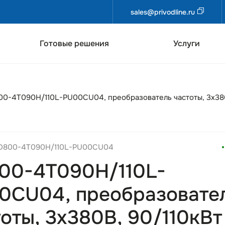
sales@privodline.ru
Готовые решения
Услуги
0-4T090H/110L-PU00CU04, преобразователь частоты, 3х380
AD800-4T090H/110L-PU00CU04
00-4T090H/110L-
0CU04, преобразовате
оты, 3х380В, 90/110кВт