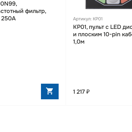
50N99,
ие
* Указанная возможность п
стотный фильтр,
энкодера может потребоват
 250A
платы 
Артикул: KP01
KP01, пульт с LED д
и плоским 10-pin ка
1,0м
ые функции
е управление или V/F
с RS485 / Modbus
ый выносной пульт
ный фильтр ЭМС стандарта С3
 асинхронными и синхронными двигателями
1 217 ₽
ние моментом
расширения
ное обеспечение для настройки преобразователей
 копирования параметров, мониторинга работы и обновлени
абелей снизу