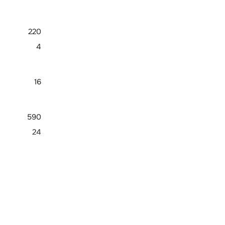
220
4
16
590
24
6/3
2
1
10 В / 20 мА