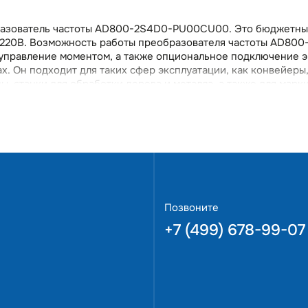
бразователь частоты AD800-2S4D0-PU00CU00. Это бюджетны
х220В. Возможность работы преобразователя частоты AD80
управление моментом, а также опциональное подключение э
х. Он подходит для таких сфер эксплуатации, как конвейеры,
 станки для обработки дерева и металла, а также для марк
оборудования и другого. Данный прибор поддерживает 2 реж
, что обеспечивает гибкость использования в различных усл
зопасность и надежную работу оборудования.Специализиров
гатель,AD800-2S4D0-PU00CU00 предлагает простоту управл
ли возникающих перебоях в сети обеспечивает непрерывную 
отоколов EtherCat, ModBus TCP, ProfiBus, ProfiNet позволя
 предлагаем заказатьAD800-2S4D0-PU00CU00 с бесплатной
азователь частоты с гарантией 3 года.
Позвоните
+7 (499) 678-99-07