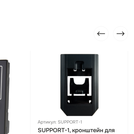
Да
1
Да
Да
Да
Да
3 года
одключения
ь установки
расширения
Артикул: SUPPORT-1
SUPPORT-1, кронштейн для