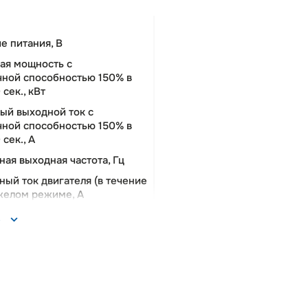
е питания, В
ая мощность c
чной способностью 150% в
сек., кВт
ый выходной ток c
чной способностью 150% в
сек., A
ая выходная частота, Гц
ый ток двигателя (в течение
яжелом режиме, А
о дискретных входов/
ь
т.
 аналоговых входов, шт.
 аналоговых выходов, шт.
говых сигналов входа/