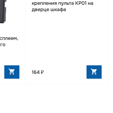
крепления пульта KP01 на
дверце шкафа
исплеем,
ого
я прошивки
164 ₽