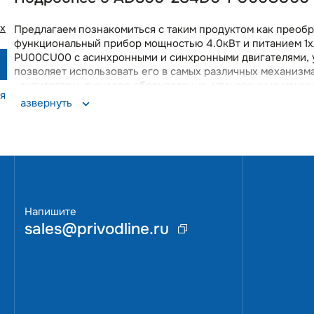
х
Предлагаем познакомиться с таким продуктом как прео
функциональный прибор мощностью 4.0кВт и питанием 1
PU00CU00 с асинхронными и синхронными двигателями, 
позволяет использовать его в самых различных механизма
вентиляторы, пищевое оборудование, упаковочные машины,
я
этикетировочного, печатного оборудования, кранового 
Развернуть
(скалярный и векторный) и множество функций управления
Наличие функционала защиты двигателя гарантирует бе
бесплатный софт и возможностью автонастройки на дви
установки. Автоматический запуск при подаче питания и
встроенный порт Modbus RTU и возможность расширения пр
преобразователь в современные системы управления.Мы
оперативной доставкой. Вы получите качественный преобр
Напишите
sales@privodline.ru