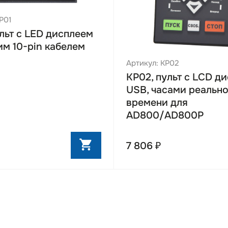
ый выносной пульт
P01
ный фильтр ЭМС стандарта С3
ульт с LED дисплеем
 асинхронными и синхронными двигателями
им 10-pin кабелем
ние моментом
Артикул: KP02
расширения
KP02, пульт с LCD д
ное обеспечение для настройки преобразователей
USB, часами реальн
 копирования параметров, мониторинга работы и обновлени
времени для
абелей снизу
AD800/AD800P
 вентилятор
 покрытие плат 3C3
7 806 ₽