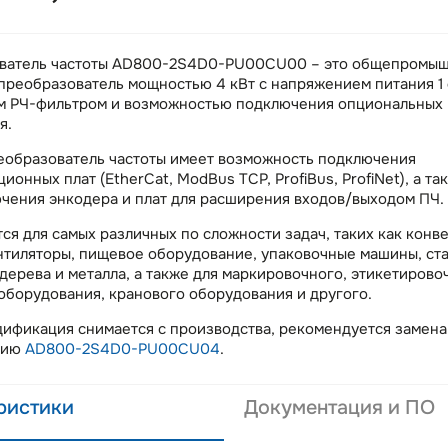
ватель частоты AD800-2S4D0-PU00CU00 – это общепромы
преобразователь мощностью 4 кВт с напряжением питания 1 
м РЧ-фильтром и возможностью подключения опциональных 
я.
еобразователь частоты имеет возможность подключения
ионных плат (EtherCat, ModBus TCP, ProfiBus, ProfiNet), а та
чения энкодера и плат для расширения входов/выходом ПЧ.
ся для самых различных по сложности задач, таких как конв
нтиляторы, пищевое оборудование, упаковочные машины, ста
дерева и металла, а также для маркировочного, этикетирово
оборудования, кранового оборудования и другого.
ификация снимается с производства, рекомендуется замена
цию
AD800-2S4D0-PU00CU04
.
ристики
Документация и ПО