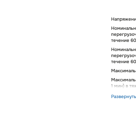
Напряжени
Номинальн
перегрузо
течение 60 
Номинальн
перегрузо
течение 60 
Максимальн
Максимальн
1 мин) в т
Количеств
Развернут
выходов, ш
Количество
Количество
Типы анало
выхода