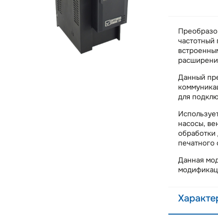
Преобразо
частотный 
встроенны
расширени
Данный пр
коммуникац
для подклю
Использует
насосы, ве
обработки 
печатного 
Данная мод
модифика
Характе