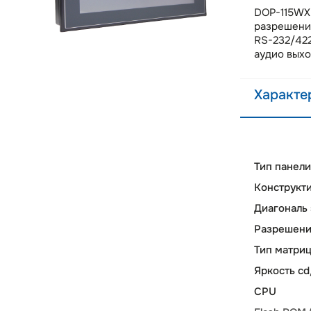
DOP-115WX 
разрешение
RS-232/422
аудио выхо
Характе
Тип панели
Конструкт
Диагональ
Разрешение
Тип матри
Яркость c
CPU