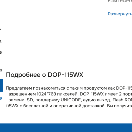
Flash ROM 
RAM
Развернут
Тип сенсор
Ethernet 1
ь
Ethernet 1
ь
USB Host V
у
e
USB Slave V
Последова
х
Последова
Подробнее о DOP-115WX
Последова
Предлагаем познакомиться с таким продуктом как DOP-11
Последова
разрешением 1024*768 пикселей. DOP-115WX имеет 2 порт
Количеств
я
времени, SD, поддержку UNICODE, аудио выход, Flash RO
115WX с бесплатной и оперативной доставкой. Вы получите
Карта SD
Зумер
Календарь,