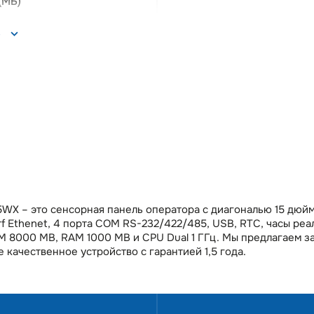
(МБ)
ь
а
р
00M
Gb
er 2.0
er 2.0
тельный порт COM1
R
тельный порт COM2
RS
тельный порт COM3
R
5WX – это сенсорная панель оператора с диагональю 15 дюйм
тельный порт COM4
RS
f Ethenet, 4 порта COM RS-232/422/485, USB, RTC, часы реа
о разъемов DB9
M 8000 MB, RAM 1000 MB и CPU Dual 1 ГГц. Мы предлагаем з
 качественное устройство с гарантией 1,5 года.
 часы