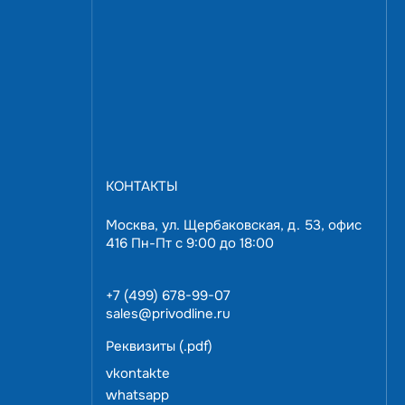
тественное
CR2032
IP65/NEMA4
да
да
да
0...50°C
КОНТАКТЫ
24 VDC
Москва, ул. Щербаковская, д. 53, офис
387.7
416 Пн-Пт с 9:00 до 18:00
295.7
63.5
+7 (499) 678-99-07
sales@privodline.ru
304.1
Реквизиты (.pdf)
228.1
Звоните:
+7 (499) 678-99-07
vkontakte
372.4
или закажите консультацию
whatsapp
283.7