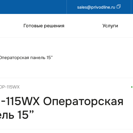
sales@privodline.ru
Готовые решения
Услуги
ператорская панель 15”
DOP-115WX
-115WX Операторская
ль 15”