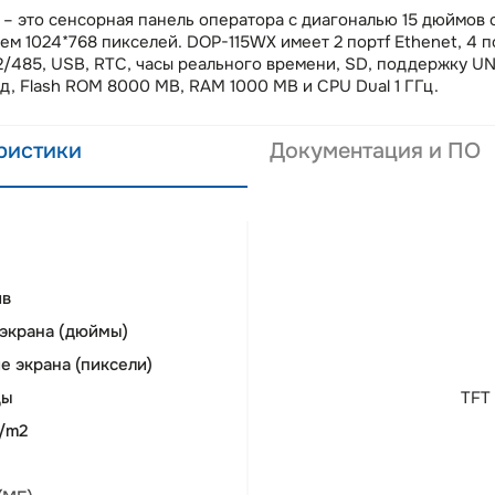
– это сенсорная панель оператора с диагональю 15 дюймов 
м 1024*768 пикселей. DOP-115WX имеет 2 портf Ethenet, 4 
/485, USB, RTC, часы реального времени, SD, поддержку U
д, Flash ROM 8000 MB, RAM 1000 MB и CPU Dual 1 ГГц.
ристики
Документация и ПО
ив
 экрана (дюймы)
 экрана (пиксели)
цы
TFT
d/m2