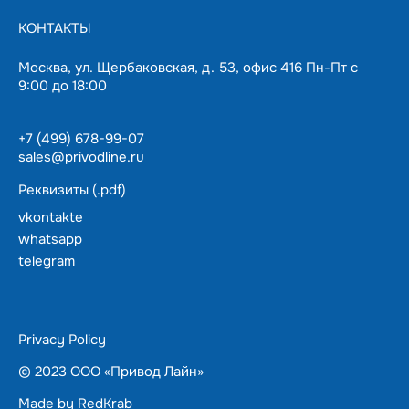
КОНТАКТЫ
Москва, ул. Щербаковская, д. 53, офис 416 Пн-Пт с
9:00 до 18:00
+7 (499) 678-99-07
sales@privodline.ru
Реквизиты (.pdf)
vkontakte
whatsapp
telegram
За 15 минут разберемся с задачами, предложим
варианты решения.
Ценим ваше время — подберем и доставим в
Privacy Policy
пределах Москвы
в течении суток.
© 2023 ООО «Привод Лайн»
Made by
RedKrab