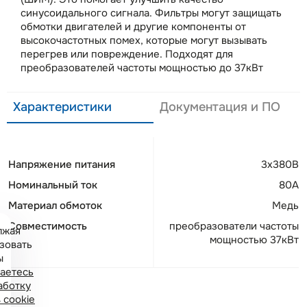
синусоидального сигнала. Фильтры могут защищать
обмотки двигателей и другие компоненты от
высокочастотных помех, которые могут вызывать
перегрев или повреждение. Подходят для
преобразователей частоты мощностью до 37кВт
Характеристики
Документация и ПО
Напряжение питания
3x380В
Номинальный ток
80А
Материал обмоток
Медь
Совместимость
преобразователи частоты
лжая
мощностью 37кВт
зовать
ы
аетесь
аботку
 cookie