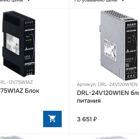
анию цены
По убыванию цены
DRL-12V75W1AZ
Артикул: DRL-24V120W1EN
V75W1AZ Блок
DRL-24V120W1EN бл
питания
3 651 ₽