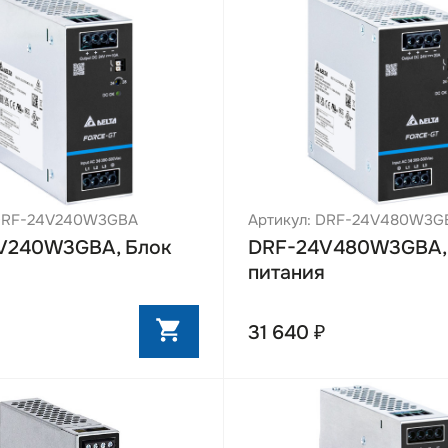
 DRF-24V240W3GBA
Артикул: DRF-24V480W3G
V240W3GBA, Блок
DRF-24V480W3GBA,
питания
31 640 ₽