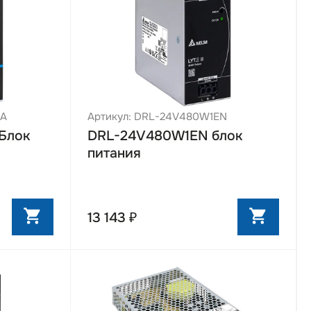
BA
Артикул: DRL-24V480W1EN
Блок
DRL-24V480W1EN блок
питания
13 143 ₽