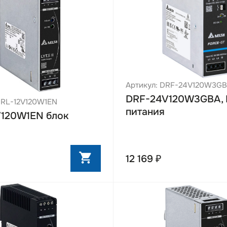
Артикул: DRF-24V120W3G
DRF-24V120W3GBA, 
DRL-12V120W1EN
питания
V120W1EN блок
12 169 ₽