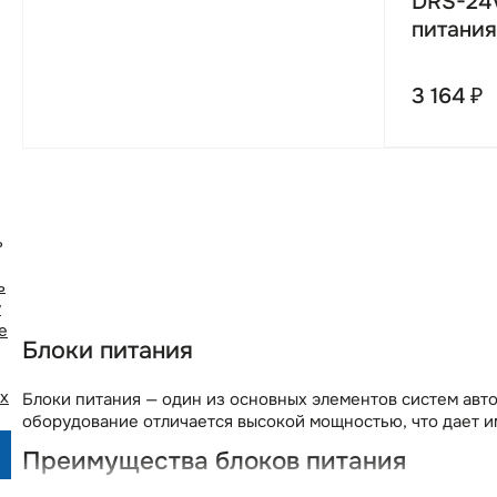
DRS-24
питания
3 164 ₽
ь
ь
у
e
Блоки питания
х
Блоки питания — один из основных элементов систем авт
оборудование отличается высокой мощностью, что дает 
Преимущества блоков питания