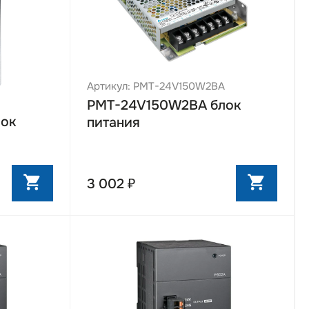
Артикул: PMT-24V150W2BA
N
PMT-24V150W2BA блок
ок
питания
3 002 ₽