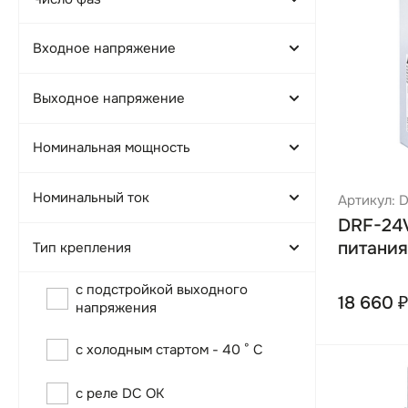
Трехфазный
Входное напряжение
Однофазный
320-575В AC
Выходное напряжение
100-240В AC
24В DC
90-264В AC
Номинальная мощность
12В DC
85-264В AC
48В DC
Номинальный ток
Артикул:
DRF-24
120Вт
питания
Тип крепления
240Вт
DIN-рейка
с подстройкой выходного
5А
18 660 ₽
480Вт
напряжения
Монтажная панель
10А
960Вт
с холодным стартом - 40 ° C
20А
75Вт
40А
150Вт
с реле DC OK