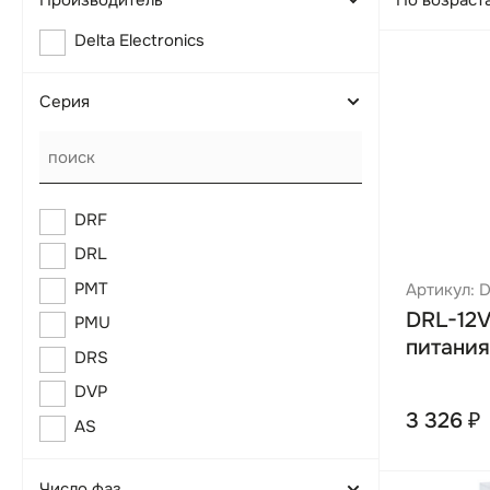
По возраст
Delta Electronics
Серия
DRF
DRL
PMT
Артикул: 
DRL-12
PMU
питания
DRS
DVP
3 326 ₽
AS
Число фаз