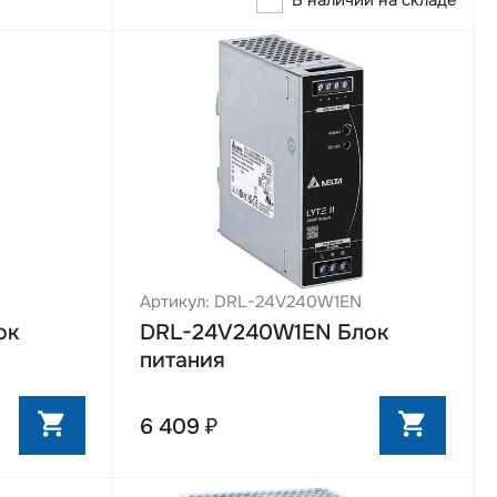
В наличии на складе
Артикул: DRL-24V240W1EN
DRL-24V240W1EN Блок
ок
питания
6 409 ₽