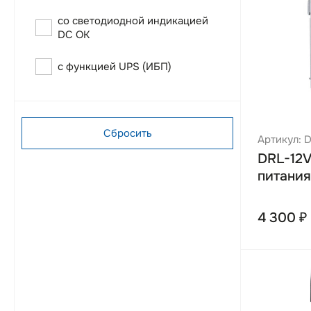
6.25А
155Вт
со светодиодной индикацией
3.125А
30Вт
DC OK
5.5А
24Вт
с функцией UPS (ИБП)
1.25А
48Вт
1А
2А
Сбросить
Артикул: 
DRL-12
питания
4 300 ₽