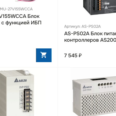
 PMU-27V155WCCA
V155WCCA Блок
 с функцией ИБП
Артикул: AS-PS02A
AS-PS02A Блок пита
контроллеров AS20
7 545 ₽