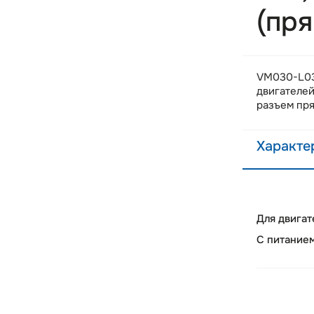
(пр
VM030-L030
двигателей
разъем пр
Характе
Для двигат
С питание