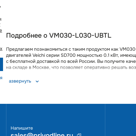
ь
ь
у
e
Подробнее о VM030-L030-UBTL
х
Предлагаем познакомиться с таким продуктом как VM030-
двигателей Veichi серии SD700 мощностью 0.1 кВт, имею
с бесплатной доставкой по всей России. Вы получите кач
на складе в Москве, что позволяет оперативно решать в
я
Развернуть
Напишите
sales@privodline.ru