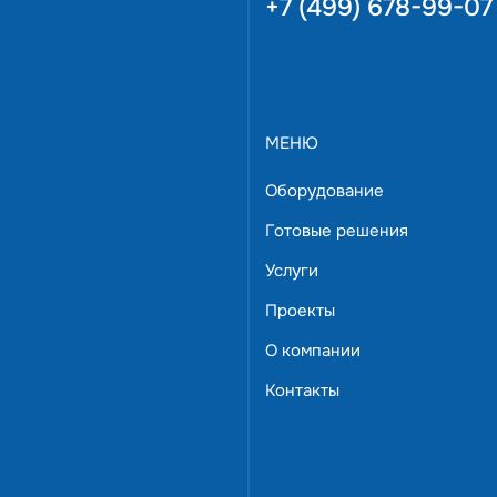
+7 (499) 678-99-07
МЕНЮ
Оборудование
Готовые решения
Услуги
Проекты
 с задачами, предложим варианты решения.
О компании
дберем и доставим в пределах Москвы
Контакты
нженер,
омышленной автоматизации