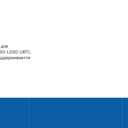
 для
M030-L030-UBTL
поддерживается