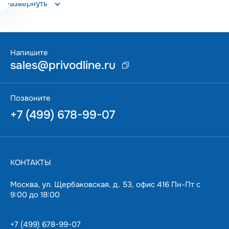
получите качественный прибор с гарантией 18 месяцев.
Развернуть
Данная позиция поддерживается на складе в Москве, что
позволяет оперативно решать возникающие вопросы.
Напишите
sales@privodline.ru
Позвоните
+7 (499) 678-99-07
КОНТАКТЫ
Москва, ул. Щербаковская, д. 53, офис 416 Пн-Пт с
9:00 до 18:00
+7 (499) 678-99-07