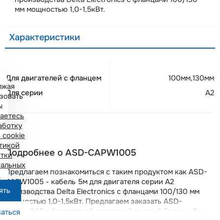
мм мощностью 1,0-1,5кВт.
Характеристики
Для двигателей с фланцем
100мм,130мм
лжая
Для серии
A2
зовать
ы
аетесь
аботку
 cookie
тикой
Подробнее о ASD-CAPW1005
тки
альных
Предлагаем познакомиться с таким продуктом как ASD-
х
CAPW1005 - кабель 5м для двигателя серии A2
ять
производства Delta Electronics с фланцами 100/130 мм
мощностью 1,0-1,5кВт. Предлагаем заказать ASD-
CAPW1005 с бесплатной доставкой по всей России. Вы
аться