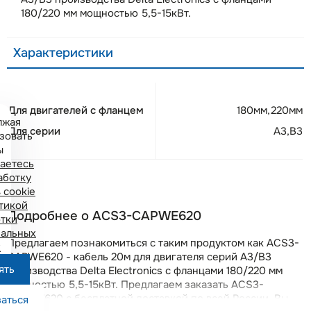
180/220 мм мощностью 5,5-15кВт.
Характеристики
Для двигателей с фланцем
180мм,220мм
лжая
Для серии
A3,B3
зовать
ы
аетесь
аботку
 cookie
тикой
Подробнее о ACS3-CAPWE620
тки
альных
Предлагаем познакомиться с таким продуктом как ACS3-
х
CAPWE620 - кабель 20м для двигателя серий A3/B3
ять
производства Delta Electronics с фланцами 180/220 мм
мощностью 5,5-15кВт. Предлагаем заказать ACS3-
CAPWE620 с бесплатной доставкой по всей России. Вы
аться