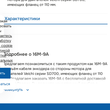
имеющих фланец от 110 мм.
Характеристики
лжая
зовать
ы
аетесь
аботку
 cookie
тикой
Подробнее о 16M-9A
тки
альных
Предлагаем познакомиться с таким продуктом как 16M-9A
х
- разъём кабеля энкодера со стороны мотора для
ять
двигателей Veichi серии SD700, имеющих фланец от 110
мм. Предлагаем заказать 16M-9A с бесплатной доставкой
по всей России. Вы получите качественный прибор с
аться
гарантией 18 месяцев. Данная позиция поддерживается
Развернуть
на складе в Москве, что позволяет оперативно решать
возникающие вопросы.