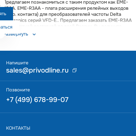
Предлагаем познакомиться с таким продуктом как EME-
х
R3AA. EME-R3AA - плата расширения релейных выходов
ять
(3 н.о. контакта) для преобразователей частоты Delta
Electronics серий VFD-E.. Предлагаем заказать EME-R3AA
с бесплатной доставкой по всей России. Вы получите
аться
качественный прибор с гарантией 18 месяцев. Данная
Развернуть
позиция поддерживается на складе в Москве, что
позволяет оперативно решать возникающие вопросы.
Напишите
sales@privodline.ru
Позвоните
+7 (499) 678-99-07
КОНТАКТЫ