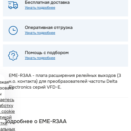
Бесплатная доставка
Узнать подробнее
Оперативная отгрузка
Узнать подробнее
Помощь с подбором
Узнать подробнее
EME-R3AA - плата расширения релейных выходов (3
н.о. контакта) для преобразователей частоты Delta
лжая
Electronics серий VFD-E.
зовать
ы
аетесь
аботку
 cookie
тикой
Подробнее о EME-R3AA
тки
альных