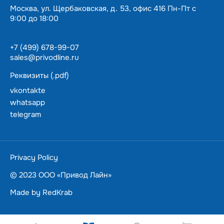
Москва, ул. Щербаковская, д. 53, офис 416 Пн-Пт с
9:00 до 18:00
+7 (499) 678-99-07
sales@privodline.ru
Реквизиты (.pdf)
vkontakte
whatsapp
telegram
За 15 минут разберемся с задачами, предложим
варианты решения.
Ценим ваше время — подберем и доставим в
Privacy Policy
пределах Москвы
в течении суток.
© 2023 ООО «Привод Лайн»
Made by
RedKrab
ПОЛУЧИТЬ КОНСУЛЬТАЦИЮ