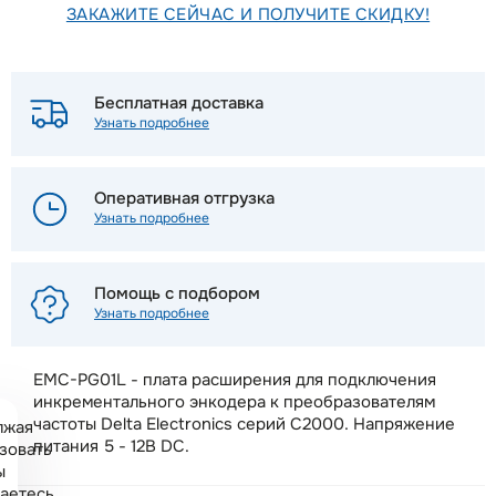
ЗАКАЖИТЕ СЕЙЧАС И ПОЛУЧИТЕ СКИДКУ!
Бесплатная доставка
Узнать подробнее
Оперативная отгрузка
Узнать подробнее
Помощь с подбором
Узнать подробнее
EMC-PG01L - плата расширения для подключения
инкрементального энкодера к преобразователям
частоты Delta Electronics серий C2000. Напряжение
лжая
питания 5 - 12В DC.
зовать
ы
аетесь