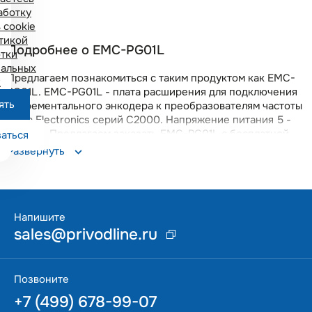
аботку
 cookie
тикой
Подробнее о EMC-PG01L
тки
альных
Предлагаем познакомиться с таким продуктом как EMC-
х
PG01L. EMC-PG01L - плата расширения для подключения
ять
инкрементального энкодера к преобразователям частоты
Delta Electronics серий C2000. Напряжение питания 5 -
12В DC.. Предлагаем заказать EMC-PG01L с бесплатной
аться
доставкой по всей России. Вы получите качественный
Развернуть
прибор с гарантией 18 месяцев. Данная позиция
поддерживается на складе в Москве, что позволяет
оперативно решать возникающие вопросы.
Напишите
sales@privodline.ru
Позвоните
+7 (499) 678-99-07