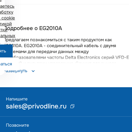
ы
аетесь
аботку
 cookie
тикой
Подробнее о EG2010A
тки
альных
Предлагаем познакомиться с таким продуктом как
х
EG2010A. EG2010A - соединительный кабель с двумя
ять
разъемами для передачи данных между
преобразователями частоты Delta Electronics серий VFD-E
и MS300 и пультами управления. Служит для выноса
аться
пульта управления. Напряжение питания 24В, длина 2 м..
Развернуть
Предлагаем заказать EG2010A с бесплатной доставкой по
всей России. Вы получите качественный прибор с
гарантией 18 месяцев. Данная позиция поддерживается
на складе в Москве, что позволяет оперативно решать
возникающие вопросы.
Напишите
sales@privodline.ru
Позвоните