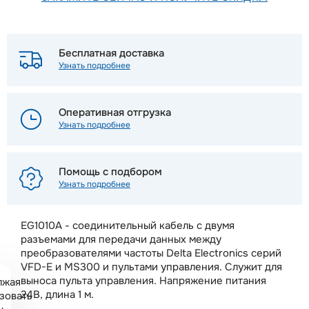
Бесплатная доставка
Узнать подробнее
Оперативная отгрузка
Узнать подробнее
Помощь с подбором
Узнать подробнее
EG1010A - соединительный кабель с двумя
разъемами для передачи данных между
преобразователями частоты Delta Electronics серий
VFD-E и MS300 и пультами управления. Служит для
выноса пульта управления. Напряжение питания
лжая
24В, длина 1 м.
зовать