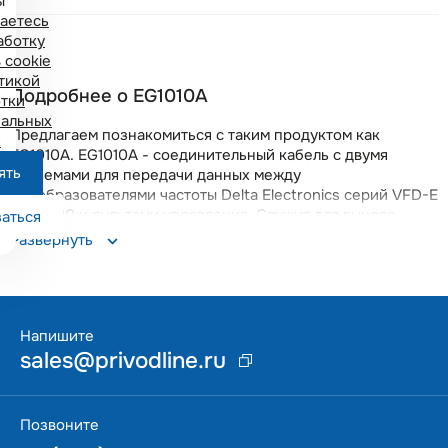
ы
аетесь
аботку
 cookie
тикой
Подробнее о EG1010A
тки
альных
Предлагаем познакомиться с таким продуктом как
х
EG1010A. EG1010A - соединительный кабель с двумя
ять
разъемами для передачи данных между
преобразователями частоты Delta Electronics серий VFD-E
и MS300 и пультами управления. Служит для выноса
аться
пульта управления. Напряжение питания 24В, длина 1 м..
Развернуть
Предлагаем заказать EG1010A с бесплатной доставкой по
всей России. Вы получите качественный прибор с
гарантией 18 месяцев. Данная позиция поддерживается
на складе в Москве, что позволяет оперативно решать
возникающие вопросы.
Напишите
sales@privodline.ru
Позвоните