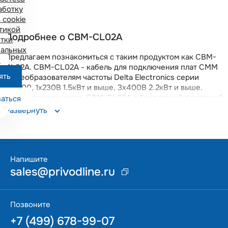
аботку
 cookie
тикой
Подробнее о CBM-CL02A
тки
альных
Предлагаем познакомиться с таким продуктом как CBM-
х
CL02A. CBM-CL02A - кабель для подключения плат CMM
ять
к преобразователям частоты Delta Electronics серии
MS300, 1х230В 1.5кВт и выше, 3х400В 2.2кВт и выше.
Предлагаем заказать CBM-CL02A с бесплатной доставкой
аться
по всей России. Вы получите качественный прибор с
Развернуть
гарантией 18 месяцев. Данная позиция поддерживается
на складе в Москве, что позволяет оперативно решать
возникающие вопросы.
Напишите
sales@privodline.ru
Позвоните
+7 (499) 678-99-07